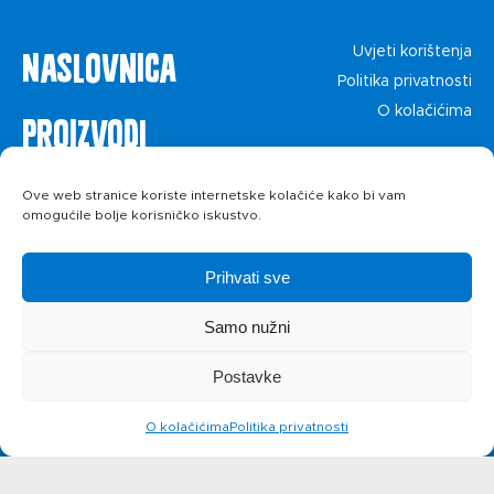
Naslovnica
Uvjeti korištenja
Politika privatnosti
O kolačićima
Proizvodi
Recepti
Ove web stranice koriste internetske kolačiće kako bi vam
omogućile bolje korisničko iskustvo.
Priča o ABC
Prihvati sve
siru
Samo nužni
Postavke
Novosti
O kolačićima
Politika privatnosti
Kontakt