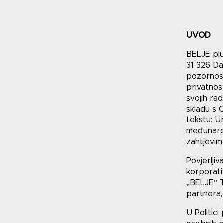
UVOD
BELJE plu
31 326 Da
pozornost
privatnos
svojih rad
skladu s 
tekstu: U
međunarod
zahtjevim
Povjerlji
korporati
„BELJE“ T
partnera, 
U Politici