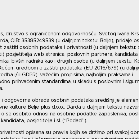
s, društvo s ograničenom odgovornošću, Svetog Ivana Krsti
rda, OIB: 35385249539 (u daljnjem tekstu: Belje), pridaje o
 zaštiti osobnih podataka i privatnosti (u daljnjem tekstu: 
ti) posjetitelja web stranica, poslovnih partnera, kandidata
nika, bivših radnika kao i drugih osoba (u daljnjem tekstu: Ko
Općom uredbom o zaštiti podataka (EU 2016/679) (u daljn
redba i/ili GDPR), važećim propisima, najboljim praksama i
no prihvaćenim standardima, u skladu s poslovnim i sigur
a.
va i odgovorna obrada osobnih podataka središnji je elemen
vne kulture Belje plus d.o.o.. Darda u daljnjem tekstu nazv
o se osobito odnosi na osobne podatke zaposlenika, posl
kandidata, posjetitelja i sl. (“Podaci”).
 privatnosti opisana su pravila kojih se držimo pri svakoj obr