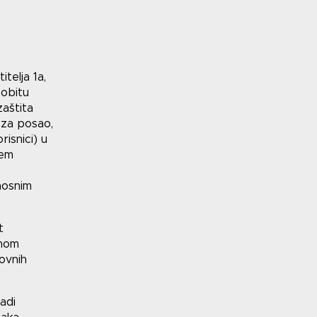
telja 1a,
sobitu
zaštita
 za posao,
risnici) u
jem
nosnim
t
anom
ovnih
adi