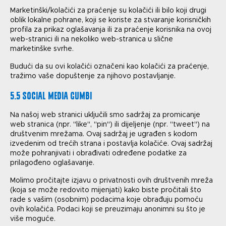
Marketinški/kolačići za praćenje su kolačići ili bilo koji drugi
oblik lokalne pohrane, koji se koriste za stvaranje korisničkih
profila za prikaz oglašavanja ili za praćenje korisnika na ovoj
web-stranici ili na nekoliko web-stranica u slične
marketinške svrhe.
Budući da su ovi kolačići označeni kao kolačići za praćenje,
tražimo vaše dopuštenje za njihovo postavljanje.
5.5 Social media gumbi
Na našoj web stranici uključili smo sadržaj za promicanje
web stranica (npr. "like", "pin") ili dijeljenje (npr. "tweet") na
društvenim mrežama. Ovaj sadržaj je ugrađen s kodom
izvedenim od trećih strana i postavlja kolačiće. Ovaj sadržaj
može pohranjivati i obrađivati određene podatke za
prilagođeno oglašavanje.
Molimo pročitajte izjavu o privatnosti ovih društvenih mreža
(koja se može redovito mijenjati) kako biste pročitali što
rade s vašim (osobnim) podacima koje obrađuju pomoću
ovih kolačića. Podaci koji se preuzimaju anonimni su što je
više moguće.