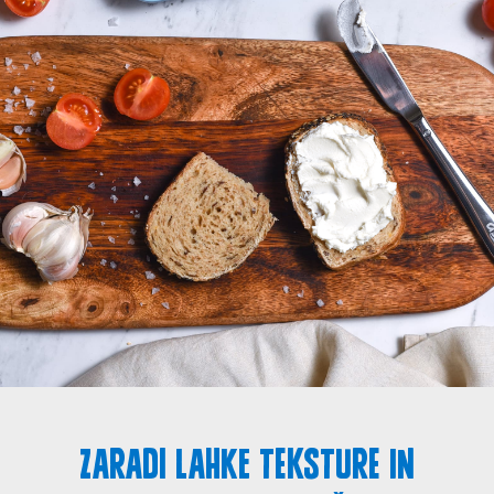
Izdelki
Recepti
Zgodba o ABC siru
Kontakt
Splošni pogoji
Politika zasebnosti
Zaradi lahke teksture in