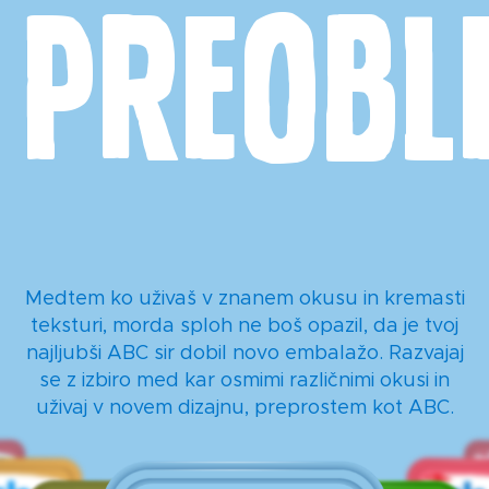
preobl
Medtem ko uživaš v znanem okusu in kremasti
teksturi, morda sploh ne boš opazil, da je tvoj
najljubši ABC sir dobil novo embalažo. Razvajaj
se z izbiro med kar osmimi različnimi okusi in
uživaj v novem dizajnu, preprostem kot ABC.