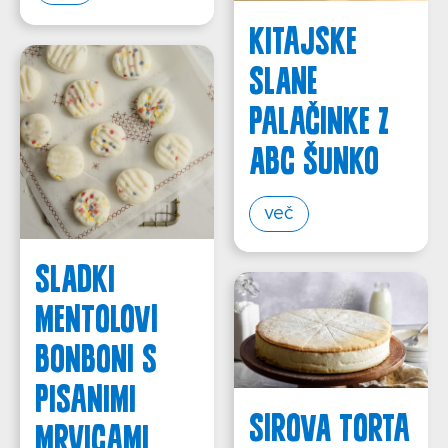
KITAJSKE
SLANE
PALAČINKE Z
ABC ŠUNKO
več
SLADKI
MENTOLOVI
BONBONI S
PISANIMI
Sirova torta
MRVICAMI