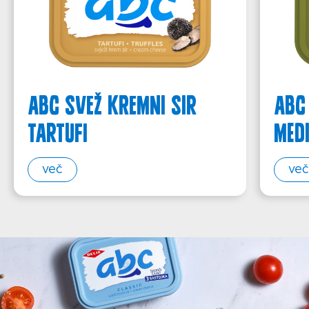
ABC svež kremni sir
ABC
Tartufi
Med
več
več
Domača stran