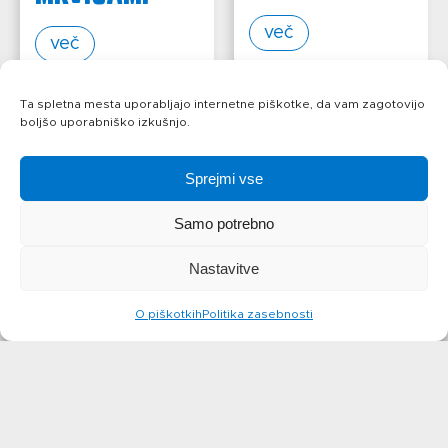
več
več
Ta spletna mesta uporabljajo internetne piškotke, da vam zagotovijo
boljšo uporabniško izkušnjo.
Sprejmi vse
Samo potrebno
CHEESECAKE V
Nastavitve
KOZARCU
KROGLICE Z
O piškotkih
Politika zasebnosti
ABC SIROM
več
več