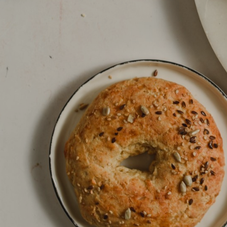
Naslov
Proizvo
Recepti
Priča o