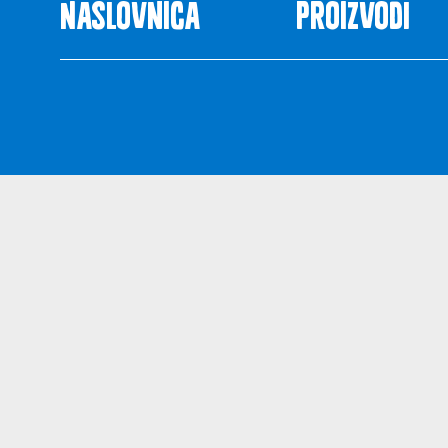
Naslovnica
Proizvodi
Uvjeti kor