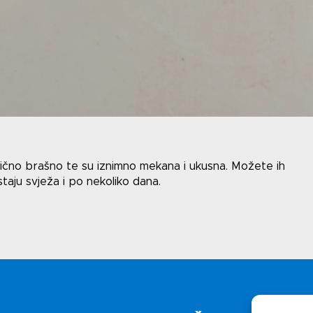
Uv
i
Polit
ično brašno te su iznimno mekana i ukusna. Možete ih
ostaju svježa i po nekoliko dana.