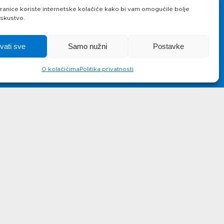
Novosti
Kontakt
anice koriste internetske kolačiće kako bi vam omogućile bolje
iskustvo.
hvati sve
Samo nužni
Postavke
O kolačićima
Politika privatnosti
lus d.o.o.