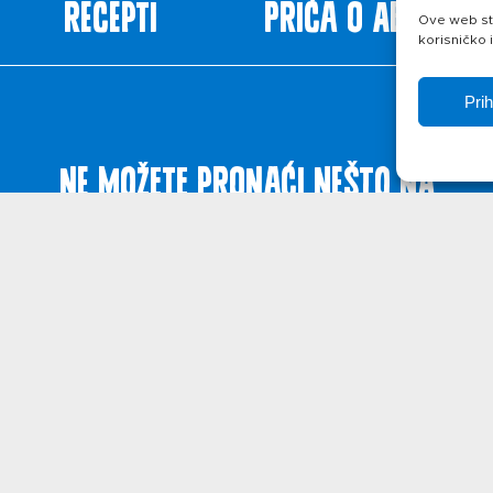
Recepti
Priča o ABC siru
Ove web str
korisničko 
Pri
Ne možete pronaći nešto na
web stranicama?
Javite se!
ištenja
Politika privatnosti
O kolačićima
© 2026. Belje p