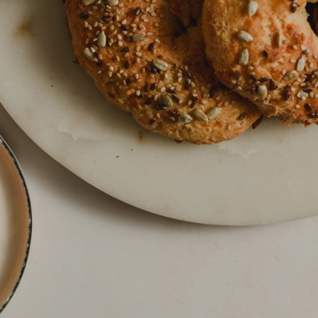
nica
di
 ABC siru