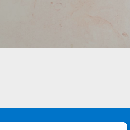
jeti korištenja
ika privatnosti