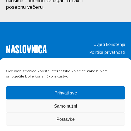
okusima – idealno za lagani ručak ili
Politika privatnosti
posebnu večeru.
Naslovnica
Uvjeti korištenja
Politika privatnosti
O kolačićima
Proizvodi
Ove web stranice koriste internetske kolačiće kako bi vam
omogućile bolje korisničko iskustvo.
Recepti
Prihvati sve
Priča o ABC
Samo nužni
siru
Postavke