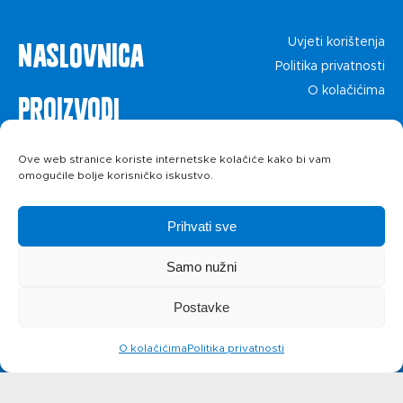
Naslovnica
Uvjeti korištenja
Politika privatnosti
O kolačićima
Proizvodi
Recepti
Ove web stranice koriste internetske kolačiće kako bi vam
omogućile bolje korisničko iskustvo.
Priča o ABC
Prihvati sve
siru
Samo nužni
Postavke
Novosti
O kolačićima
Politika privatnosti
Kontakt