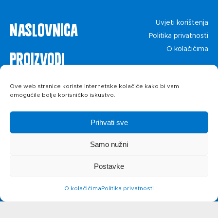
Naslovnica
Uvjeti korištenja
Politika privatnosti
O kolačićima
Proizvodi
Recepti
Ove web stranice koriste internetske kolačiće kako bi vam
omogućile bolje korisničko iskustvo.
Priča o ABC
Prihvati sve
siru
Samo nužni
Postavke
Novosti
O kolačićima
Politika privatnosti
Kontakt