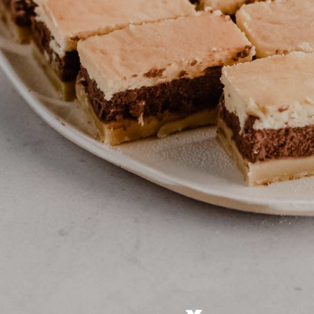
nica
di
 ABC siru
Uv