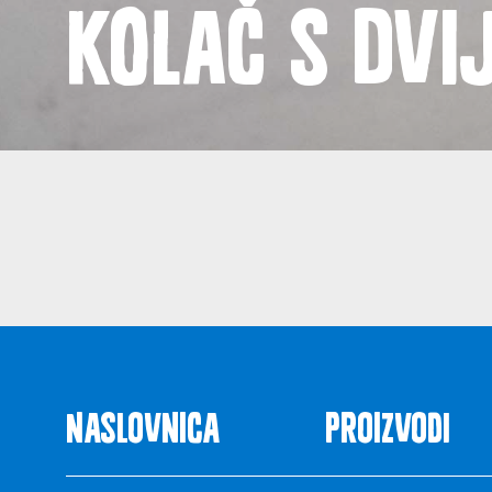
Kolač s dvi
Novost
Naslovnica
Proizvodi