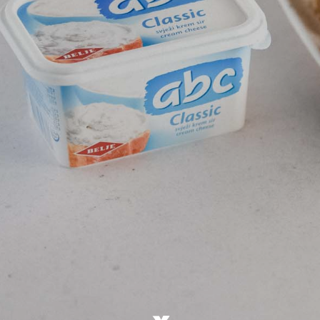
Naslov
Proizvo
Recepti
Priča o