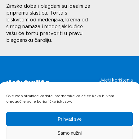
Uvjeti korištenja
Zimsko doba i blagdani su idealni za
pripremu slastica. Torta s
Politika privatnosti
biskvitom od medenjaka, krema od
sirnog namaza i medenjak kućice
vašu će tortu pretvoriti u pravu
blagdansku čaroliju.
Naslovnica
Uvjeti korištenja
Politika privatnosti
Ove web stranice koriste internetske kolačiće kako bi vam
O kolačićima
Proizvodi
omogućile bolje korisničko iskustvo.
Recepti
Prihvati sve
Samo nužni