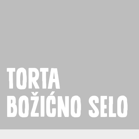
Naslovnica
Proizvodi
Recepti
Priča o ABC siru
Torta
Novosti
Božićno selo
Kontakt