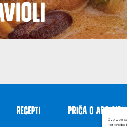
avioli
i
Polit
Recepti
Priča o ABC siru
Ove web str
korisničko 