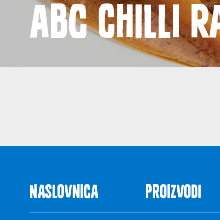
ABC chilli r
Novost
Naslovnica
Proizvodi