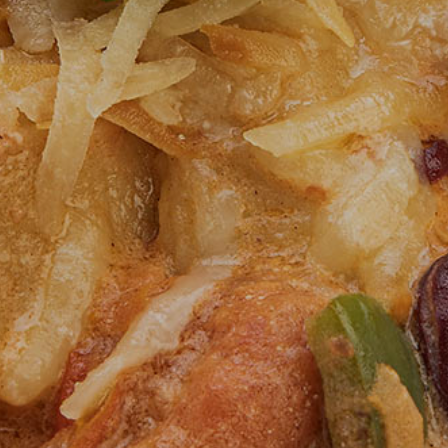
nica
di
 ABC siru
Uv