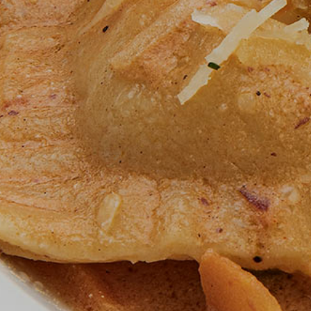
Naslov
Proizvo
Recepti
Priča o