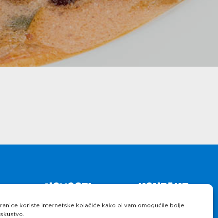
ika privatnosti
Novosti
Kontakt
anice koriste internetske kolačiće kako bi vam omogućile bolje
iskustvo.