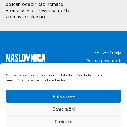
odličan odabir kad nemate
Politika privatnosti
vremena, a jede vam se nešto
kremasto i ukusno.
Naslovnica
Uvjeti korištenja
Politika privatnosti
O kolačićima
Proizvodi
Ove web stranice koriste internetske kolačiće kako bi vam
omogućile bolje korisničko iskustvo.
Recepti
Prihvati sve
Priča o ABC
Samo nužni
siru
Postavke