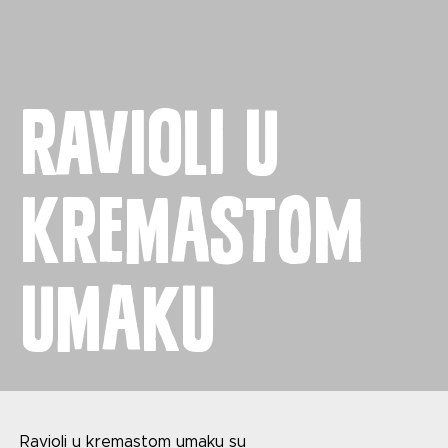
Naslovnica
Proizvodi
Ravioli u
Recepti
Priča o ABC siru
kremastom
Novosti
umaku
Kontakt
Uvjeti korištenja
Ravioli u kremastom umaku su