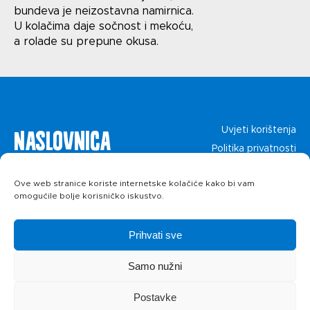
bundeva je neizostavna namirnica.
Politika privatnosti
U kolačima daje sočnost i mekoću,
a rolade su prepune okusa.
Naslovnica
Uvjeti korištenja
Politika privatnosti
O kolačićima
Proizvodi
Ove web stranice koriste internetske kolačiće kako bi vam
omogućile bolje korisničko iskustvo.
Recepti
Prihvati sve
Priča o ABC
Samo nužni
siru
Postavke