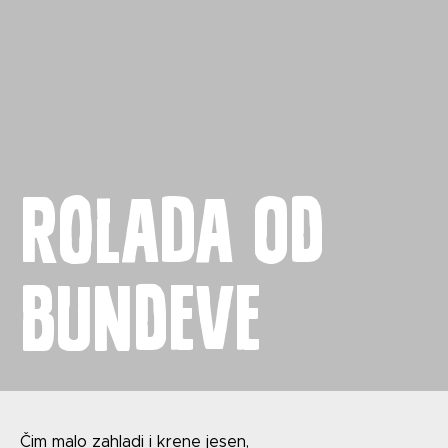
Naslovnica
Proizvodi
Recepti
Priča o ABC siru
Rolada od
Novosti
bundeve
Kontakt
Uvjeti korištenja
Čim malo zahladi i krene jesen,