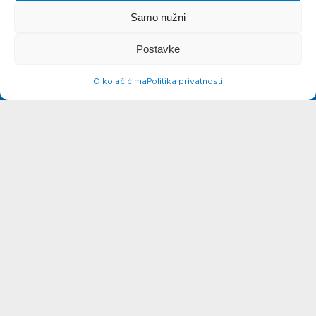
Recepti
Samo nužni
Priča o ABC
Postavke
O kolačićima
Politika privatnosti
siru
Novosti
Kontakt
Ne možete pronaći nešto na
web stranicama?