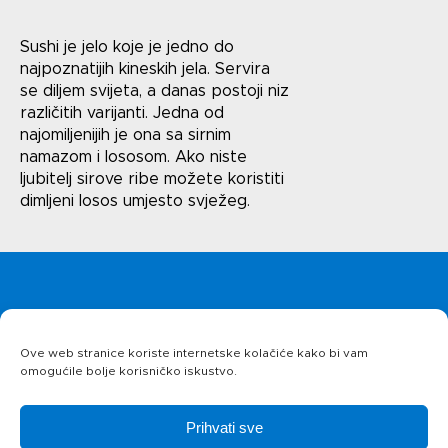
Kontakt
Uvjeti korištenja
Sushi je jelo koje je jedno do
Politika privatnosti
najpoznatijih kineskih jela. Servira
se diljem svijeta, a danas postoji niz
različitih varijanti. Jedna od
najomiljenijih je ona sa sirnim
namazom i lososom. Ako niste
ljubitelj sirove ribe možete koristiti
dimljeni losos umjesto svježeg.
Naslovnica
Uvjeti korištenja
Ove web stranice koriste internetske kolačiće kako bi vam
Politika privatnosti
omogućile bolje korisničko iskustvo.
O kolačićima
Proizvodi
Prihvati sve