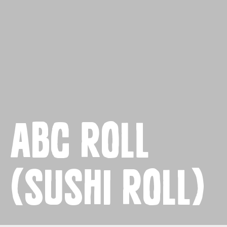
Naslovnica
Proizvodi
Recepti
Priča o ABC siru
ABC roll
Novosti
(sushi roll)