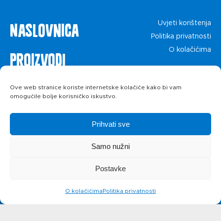
Naslovnica
Uvjeti korištenja
Politika privatnosti
O kolačićima
Proizvodi
Recepti
Ove web stranice koriste internetske kolačiće kako bi vam
omogućile bolje korisničko iskustvo.
Priča o ABC
Prihvati sve
siru
Samo nužni
Postavke
Novosti
O kolačićima
Politika privatnosti
Kontakt