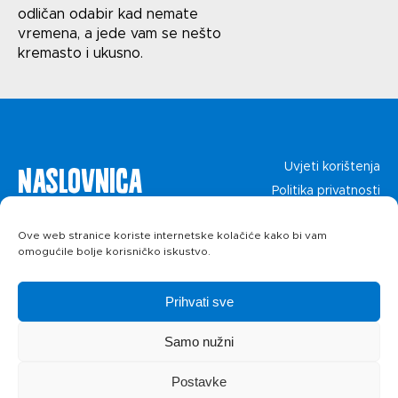
odličan odabir kad nemate
Politika privatnosti
vremena, a jede vam se nešto
kremasto i ukusno.
Naslovnica
Uvjeti korištenja
Politika privatnosti
O kolačićima
Proizvodi
Ove web stranice koriste internetske kolačiće kako bi vam
omogućile bolje korisničko iskustvo.
Recepti
Prihvati sve
Priča o ABC
Samo nužni
siru
Postavke