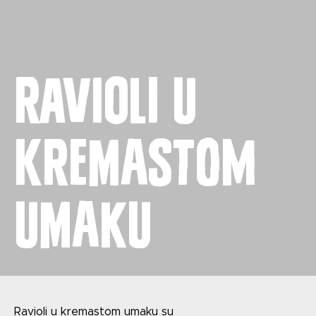
Naslovnica
Proizvodi
Ravioli u
Recepti
Priča o ABC siru
kremastom
Novosti
umaku
Kontakt
Uvjeti korištenja
Ravioli u kremastom umaku su