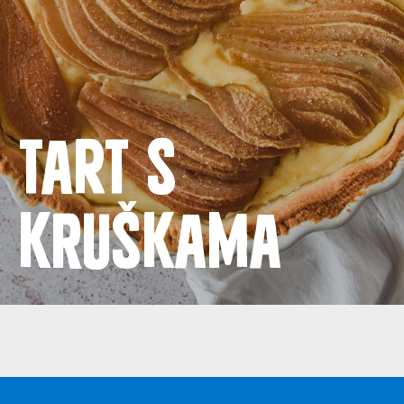
Proizvodi
Recepti
Priča o ABC siru
Tart s
Novosti
kruškama
Kontakt
Uvjeti korištenja
Politika privatnosti