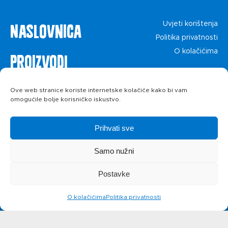
Naslovnica
Uvjeti korištenja
Politika privatnosti
O kolačićima
Proizvodi
Recepti
Ove web stranice koriste internetske kolačiće kako bi vam
omogućile bolje korisničko iskustvo.
Priča o ABC
Prihvati sve
siru
Samo nužni
Postavke
Novosti
O kolačićima
Politika privatnosti
Kontakt