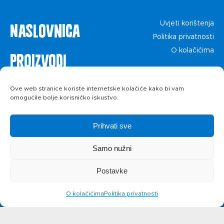
Naslovnica
Uvjeti korištenja
Politika privatnosti
O kolačićima
Proizvodi
Recepti
Ove web stranice koriste internetske kolačiće kako bi vam
omogućile bolje korisničko iskustvo.
Priča o ABC
Prihvati sve
siru
Samo nužni
Postavke
Novosti
O kolačićima
Politika privatnosti
Kontakt