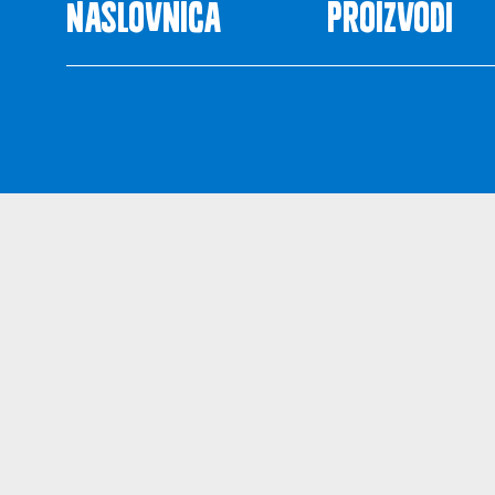
Naslovnica
Proizvodi
Uvjeti kor