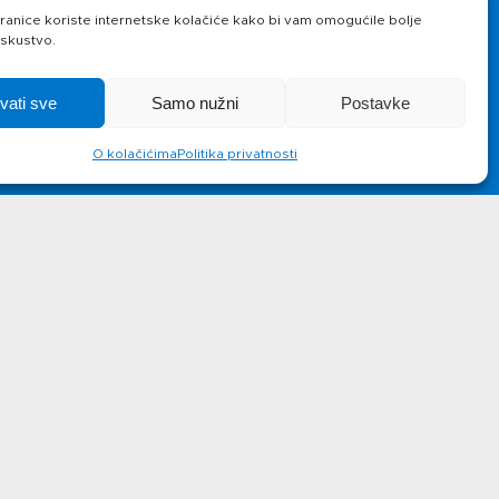
Novosti
Kontakt
anice koriste internetske kolačiće kako bi vam omogućile bolje
iskustvo.
hvati sve
Samo nužni
Postavke
O kolačićima
Politika privatnosti
lus d.o.o.