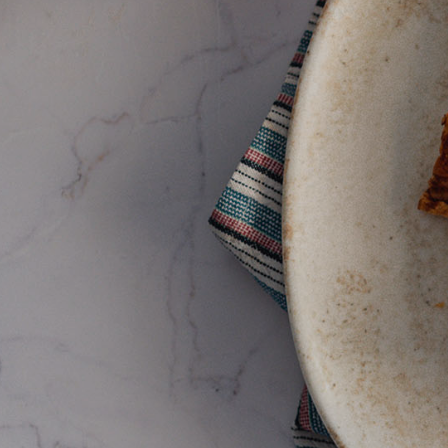
Naslov
Proizvo
Recepti
Priča o