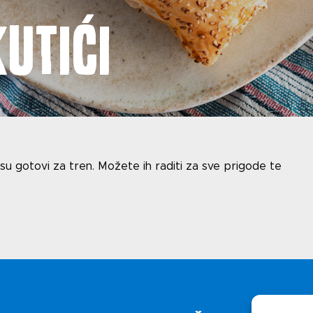
Uv
utići
i
Polit
m su gotovi za tren. Možete ih raditi za sve prigode te