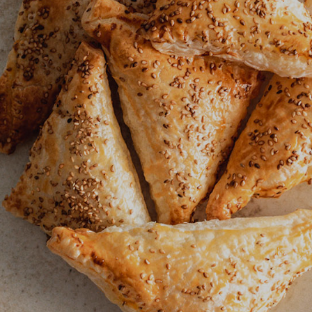
nica
di
 ABC siru