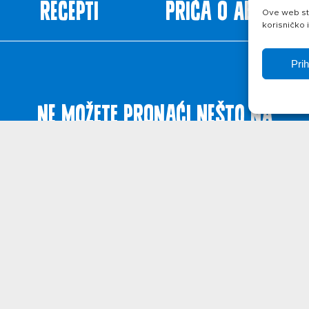
Recepti
Priča o ABC siru
Ove web str
korisničko 
Pri
Ne možete pronaći nešto na
web stranicama?
Javite se!
ištenja
Politika privatnosti
O kolačićima
© 2026. Belje p