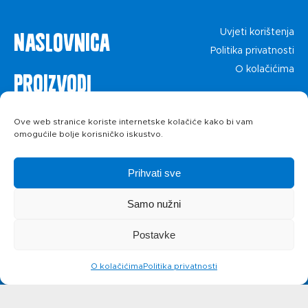
Naslovnica
Uvjeti korištenja
Politika privatnosti
O kolačićima
Proizvodi
Recepti
Ove web stranice koriste internetske kolačiće kako bi vam
omogućile bolje korisničko iskustvo.
Priča o ABC
Prihvati sve
siru
Samo nužni
Postavke
Novosti
O kolačićima
Politika privatnosti
Kontakt