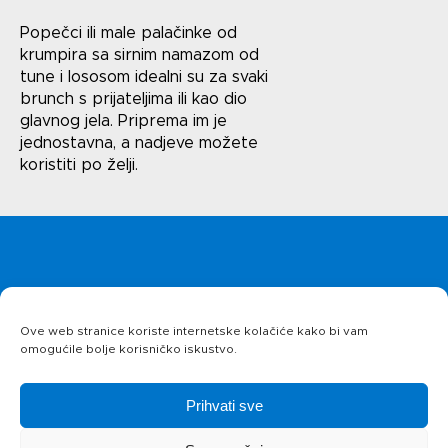
Uvjeti korištenja
Popečci ili male palačinke od
Politika privatnosti
krumpira sa sirnim namazom od
tune i lososom idealni su za svaki
brunch s prijateljima ili kao dio
glavnog jela. Priprema im je
jednostavna, a nadjeve možete
koristiti po želji.
Naslovnica
Uvjeti korištenja
Politika privatnosti
Ove web stranice koriste internetske kolačiće kako bi vam
O kolačićima
omogućile bolje korisničko iskustvo.
Proizvodi
Prihvati sve
Recepti