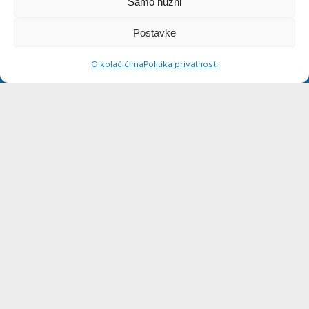
Samo nužni
Priča o ABC
Postavke
siru
O kolačićima
Politika privatnosti
Novosti
Kontakt
Ne možete pronaći nešto na
web stranicama?
Javite se!