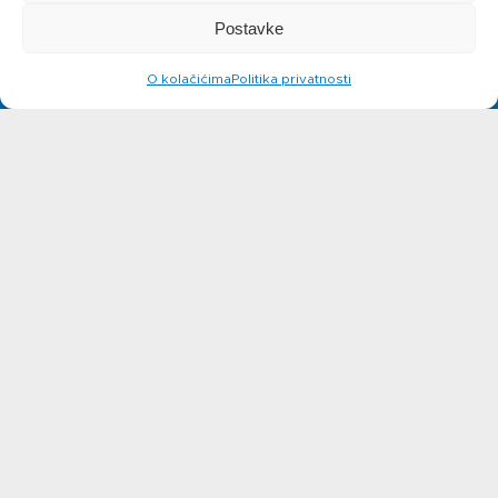
Priča o ABC
Postavke
siru
O kolačićima
Politika privatnosti
Novosti
Kontakt
Ne možete pronaći nešto na
web stranicama?
Javite se!