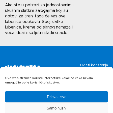
Uvjeti korištenja
Ako ste u potrazi za jednostavnim i
ukusnim slatkim zalogajima koji su
Politika privatnosti
gotovi za tren, tada će vas ove
lubenice oduševiti. Spoj slatke
lubenice, kreme od sirnog namaza i
voća idealni su ljetni slatki snack.
Naslovnica
Uvjeti korištenja
Politika privatnosti
Ove web stranice koriste internetske kolačiće kako bi vam
O kolačićima
Proizvodi
omogućile bolje korisničko iskustvo.
Recepti
Prihvati sve
Samo nužni