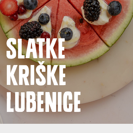
Naslovnica
Proizvodi
Slatke
Recepti
Priča o ABC siru
kriške
Novosti
lubenice
Kontakt