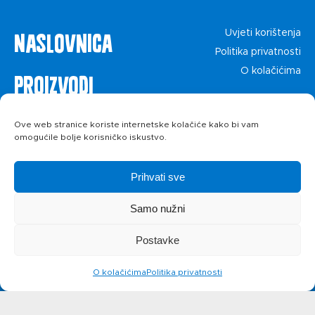
Naslovnica
Uvjeti korištenja
Politika privatnosti
O kolačićima
Proizvodi
Recepti
Ove web stranice koriste internetske kolačiće kako bi vam
omogućile bolje korisničko iskustvo.
Priča o ABC
Prihvati sve
siru
Samo nužni
Postavke
Novosti
O kolačićima
Politika privatnosti
Kontakt