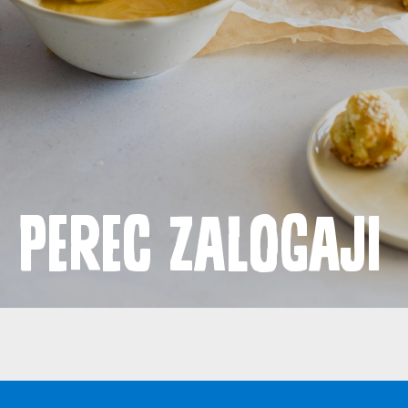
Proizvodi
Recepti
Priča o ABC siru
Novosti
Perec zalogaji
Kontakt
Uvjeti korištenja
Politika privatnosti