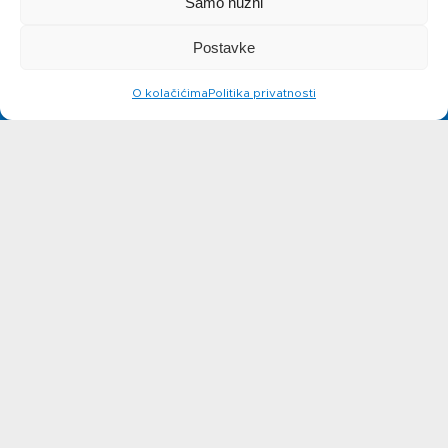
Samo nužni
Priča o ABC
Postavke
siru
O kolačićima
Politika privatnosti
Novosti
Kontakt
Ne možete pronaći nešto na
web stranicama?
Javite se!