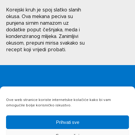
Uvjeti korištenja
Korejski kruh je spoj slatko slanih
Politika privatnosti
okusa. Ova mekana peciva su
punjena sirnim namazom uz
dodatke poput češnjaka, meda i
kondenziranog mlijeka. Zanimljivi
okusom, prepuni mirisa svakako su
recept koji vrijedi probati.
Naslovnica
Uvjeti korištenja
Politika privatnosti
Ove web stranice koriste internetske kolačiće kako bi vam
O kolačićima
omogućile bolje korisničko iskustvo.
Proizvodi
Prihvati sve
Recepti