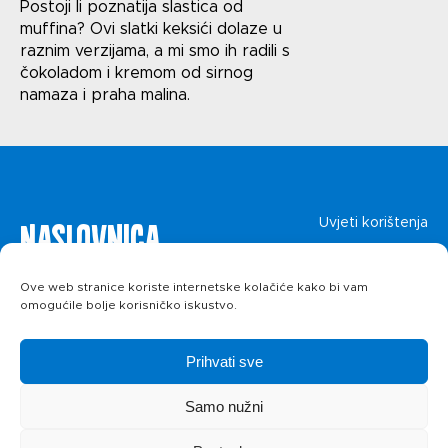
Uvjeti korištenja
Postoji li poznatija slastica od
muffina? Ovi slatki keksići dolaze u
Politika privatnosti
raznim verzijama, a mi smo ih radili s
čokoladom i kremom od sirnog
namaza i praha malina.
Naslovnica
Uvjeti korištenja
Politika privatnosti
O kolačićima
Proizvodi
Ove web stranice koriste internetske kolačiće kako bi vam
omogućile bolje korisničko iskustvo.
Recepti
Prihvati sve
Priča o ABC
Samo nužni