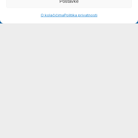
Postavke
siru
O kolačićima
Politika privatnosti
Novosti
Kontakt
Ne možete pronaći nešto na
web stranicama?
Javite se!