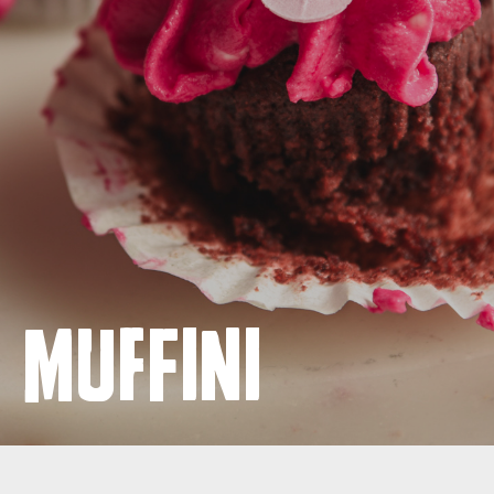
Naslovnica
Proizvodi
Recepti
Priča o ABC siru
Novosti
Muffini
Kontakt