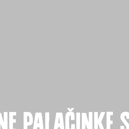
nica
di
ne palačinke 
 ABC siru