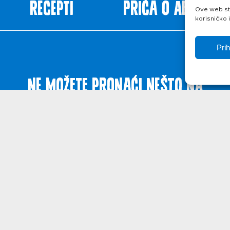
Recepti
Priča o ABC siru
Ove web str
korisničko 
Pri
Ne možete pronaći nešto na
web stranicama?
Javite se!
ištenja
Politika privatnosti
O kolačićima
© 2026. Belje p