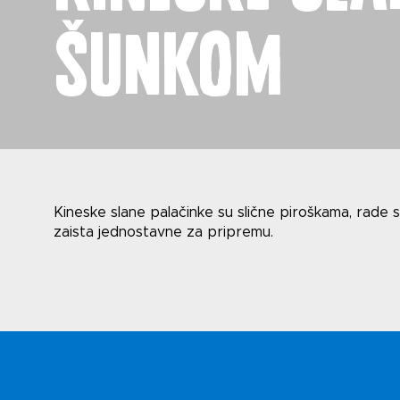
šunkom
Novost
Kineske slane palačinke su slične piroškama, rade se
zaista jednostavne za pripremu.