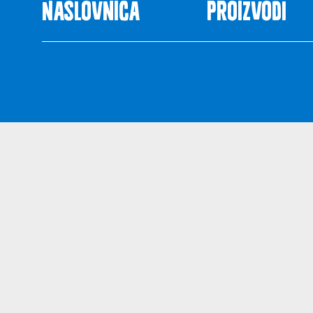
Naslovnica
Proizvodi
Uvjeti kor