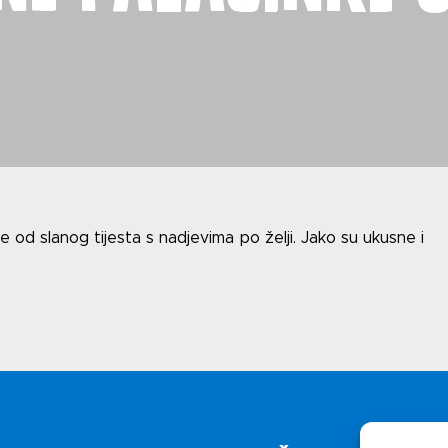
Uv
i
Polit
 od slanog tijesta s nadjevima po želji. Jako su ukusne i