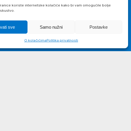
Novosti
Kontakt
anice koriste internetske kolačiće kako bi vam omogućile bolje
iskustvo.
hvati sve
Samo nužni
Postavke
O kolačićima
Politika privatnosti
lus d.o.o.