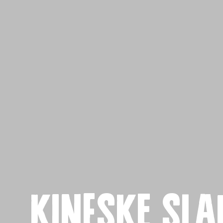
Naslov
Proizvo
Recepti
Kineske sla
Priča o