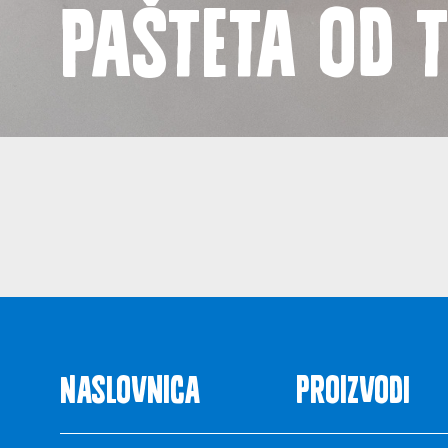
Pašteta od t
Novost
Naslovnica
Proizvodi