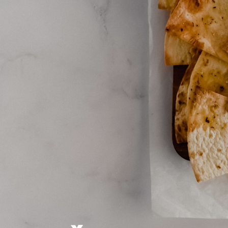
Naslov
Proizvo
Recepti
Priča o