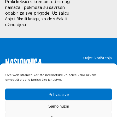
Uvjeti korištenja
Prhki keksići s kremom od sirnog
namaza i pekmeza su savršen
Politika privatnosti
odabir za sve prigode. Uz šalicu
čaja i film ili knjigu, za doručak ili
užinu djeci.
Naslovnica
Uvjeti korištenja
Politika privatnosti
O kolačićima
Proizvodi
Ove web stranice koriste internetske kolačiće kako bi vam
omogućile bolje korisničko iskustvo.
Recepti
Prihvati sve
Priča o ABC
Samo nužni