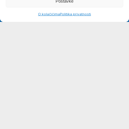
Postavke
siru
O kolačićima
Politika privatnosti
Novosti
Kontakt
Ne možete pronaći nešto na
web stranicama?
Javite se!