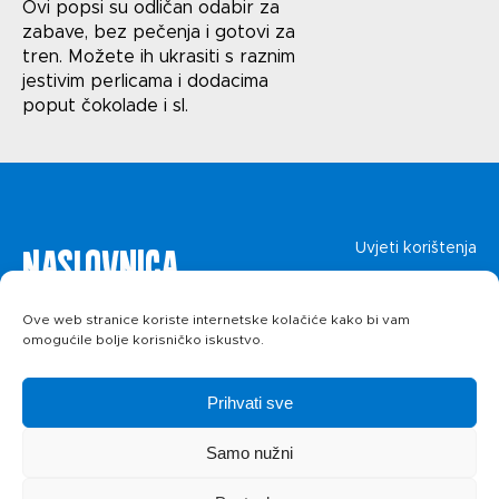
Uvjeti korištenja
Ovi popsi su odličan odabir za
zabave, bez pečenja i gotovi za
Politika privatnosti
tren. Možete ih ukrasiti s raznim
jestivim perlicama i dodacima
poput čokolade i sl.
Naslovnica
Uvjeti korištenja
Politika privatnosti
O kolačićima
Proizvodi
Ove web stranice koriste internetske kolačiće kako bi vam
omogućile bolje korisničko iskustvo.
Recepti
Prihvati sve
Priča o ABC
Samo nužni