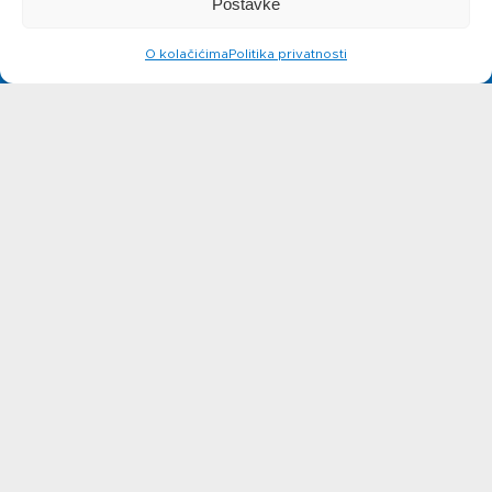
Postavke
siru
O kolačićima
Politika privatnosti
Novosti
Kontakt
Ne možete pronaći nešto na
web stranicama?
Javite se!