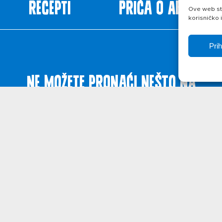
Recepti
Priča o ABC siru
Ove web str
korisničko 
Pri
Ne možete pronaći nešto na
web stranicama?
Javite se!
ištenja
Politika privatnosti
O kolačićima
© 2026. Belje p