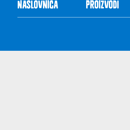
Naslovnica
Proizvodi
Uvjeti kor