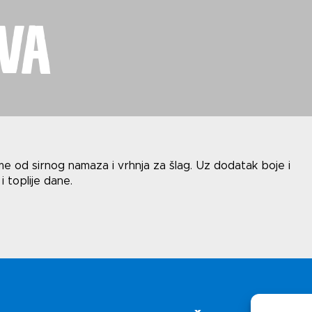
Uv
ova
i
Polit
me od sirnog namaza i vrhnja za šlag. Uz dodatak boje i
i toplije dane.