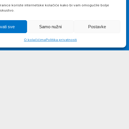
Novosti
Kontakt
anice koriste internetske kolačiće kako bi vam omogućile bolje
iskustvo.
hvati sve
Samo nužni
Postavke
O kolačićima
Politika privatnosti
lus d.o.o.