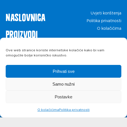
Naslovnica
Uvjeti korištenja
Politika privatnosti
O kolačićima
Proizvodi
Recepti
Ove web stranice koriste internetske kolačiće kako bi vam
omogućile bolje korisničko iskustvo.
Priča o ABC
Prihvati sve
siru
Samo nužni
Postavke
Novosti
O kolačićima
Politika privatnosti
Kontakt