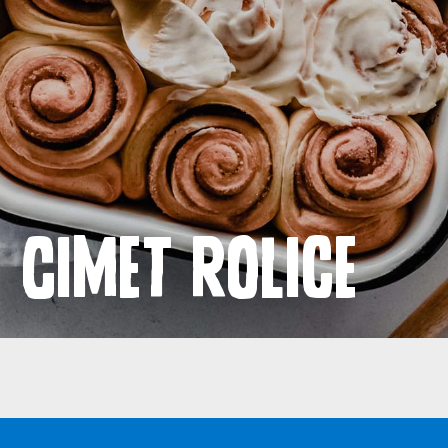
Proizvodi
Recepti
Priča o ABC siru
Novosti
Cimet rolice
Kontakt
Uvjeti korištenja
Politika privatnosti