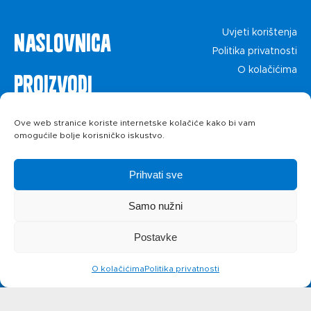
Naslovnica
Uvjeti korištenja
Politika privatnosti
O kolačićima
Proizvodi
Recepti
Ove web stranice koriste internetske kolačiće kako bi vam
omogućile bolje korisničko iskustvo.
Priča o ABC
Prihvati sve
siru
Samo nužni
Postavke
Novosti
O kolačićima
Politika privatnosti
Kontakt