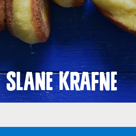
Proizvodi
Recepti
Priča o ABC siru
Novosti
Slane krafne
Kontakt
Uvjeti korištenja
Politika privatnosti