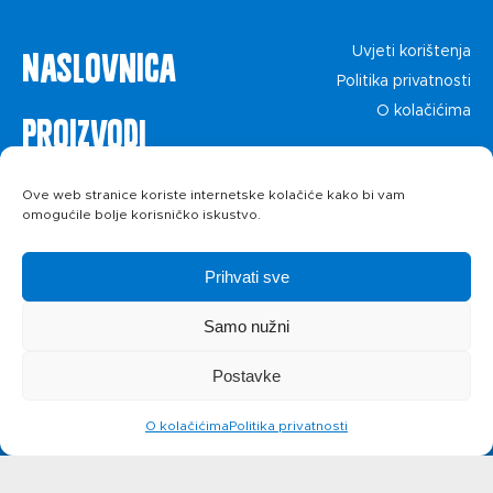
Naslovnica
Uvjeti korištenja
Politika privatnosti
O kolačićima
Proizvodi
Recepti
Ove web stranice koriste internetske kolačiće kako bi vam
omogućile bolje korisničko iskustvo.
Priča o ABC
Prihvati sve
siru
Samo nužni
Postavke
Novosti
O kolačićima
Politika privatnosti
Kontakt