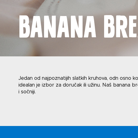
Banana br
Novost
Jedan od najpoznatijih slatkih kruhova, odn osno k
idealan je izbor za doručak ili užinu. Naš banana b
i sočniji.