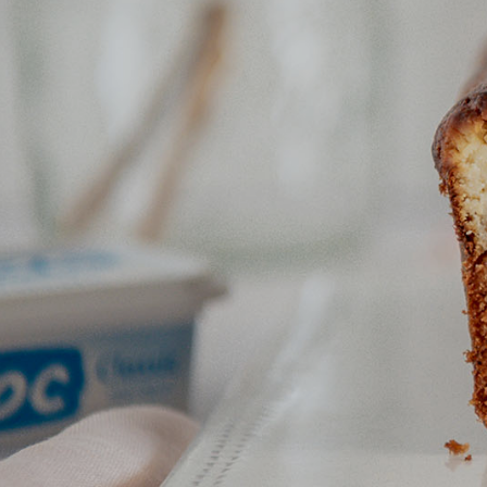
Naslov
Proizvo
Recepti
Priča o