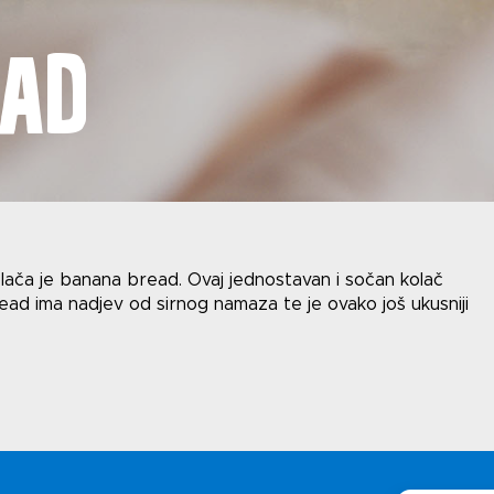
Uv
ead
i
Polit
olača je banana bread. Ovaj jednostavan i sočan kolač
read ima nadjev od sirnog namaza te je ovako još ukusniji