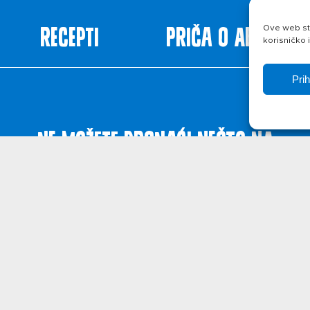
Recepti
Priča o ABC siru
Ove web str
korisničko 
Pri
Ne možete pronaći nešto na
web stranicama?
Javite se!