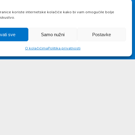
Novosti
Kontakt
anice koriste internetske kolačiće kako bi vam omogućile bolje
iskustvo.
hvati sve
Samo nužni
Postavke
O kolačićima
Politika privatnosti