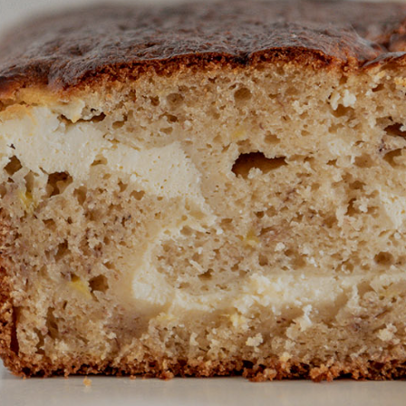
nica
di
 ABC siru