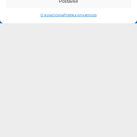
Postavke
siru
O kolačićima
Politika privatnosti
Novosti
Kontakt
Ne možete pronaći nešto na
web stranicama?
Javite se!