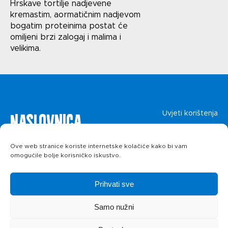
Uvjeti korištenja
Hrskave tortilje nadjevene
kremastim, aormatičnim nadjevom
Politika privatnosti
bogatim proteinima postat će
omiljeni brzi zalogaj i malima i
velikima.
Naslovnica
Uvjeti korištenja
Politika privatnosti
O kolačićima
Proizvodi
Ove web stranice koriste internetske kolačiće kako bi vam
omogućile bolje korisničko iskustvo.
Recepti
Prihvati sve
Priča o ABC
Samo nužni