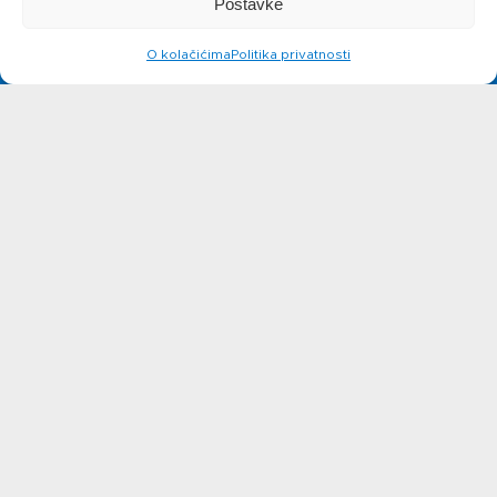
Postavke
siru
O kolačićima
Politika privatnosti
Novosti
Kontakt
Ne možete pronaći nešto na
web stranicama?
Javite se!