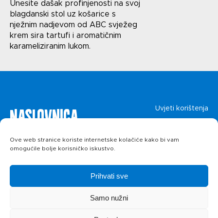
Uvjeti korištenja
Unesite dašak profinjenosti na svoj
blagdanski stol uz košarice s
Politika privatnosti
nježnim nadjevom od ABC svježeg
krem sira tartufi i aromatičnim
karameliziranim lukom.
Naslovnica
Uvjeti korištenja
Politika privatnosti
O kolačićima
Proizvodi
Ove web stranice koriste internetske kolačiće kako bi vam
omogućile bolje korisničko iskustvo.
Recepti
Prihvati sve
Priča o ABC
Samo nužni