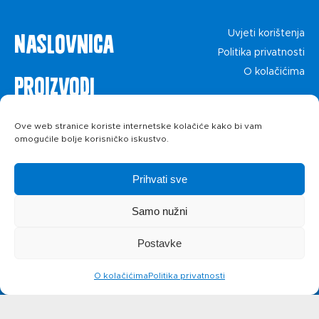
Naslovnica
Uvjeti korištenja
Politika privatnosti
O kolačićima
Proizvodi
Recepti
Ove web stranice koriste internetske kolačiće kako bi vam
omogućile bolje korisničko iskustvo.
Priča o ABC
Prihvati sve
siru
Samo nužni
Postavke
Novosti
O kolačićima
Politika privatnosti
Kontakt