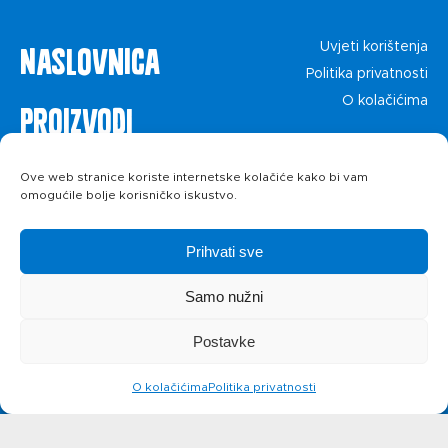
Naslovnica
Uvjeti korištenja
Politika privatnosti
O kolačićima
Proizvodi
Recepti
Ove web stranice koriste internetske kolačiće kako bi vam
omogućile bolje korisničko iskustvo.
Priča o ABC
Prihvati sve
siru
Samo nužni
Postavke
Novosti
O kolačićima
Politika privatnosti
Kontakt