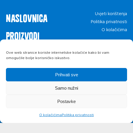
Naslovnica
Uvjeti korištenja
Politika privatnosti
O kolačićima
Proizvodi
Recepti
Ove web stranice koriste internetske kolačiće kako bi vam
omogućile bolje korisničko iskustvo.
Priča o ABC
Prihvati sve
siru
Samo nužni
Postavke
Novosti
O kolačićima
Politika privatnosti
Kontakt