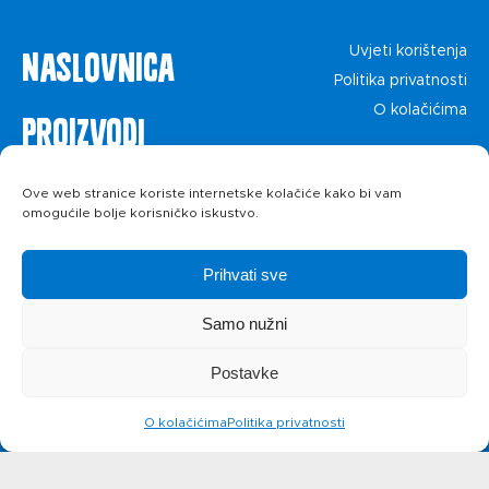
Naslovnica
Uvjeti korištenja
Politika privatnosti
O kolačićima
Proizvodi
Recepti
Ove web stranice koriste internetske kolačiće kako bi vam
omogućile bolje korisničko iskustvo.
Priča o ABC
Prihvati sve
siru
Samo nužni
Postavke
Novosti
O kolačićima
Politika privatnosti
Kontakt