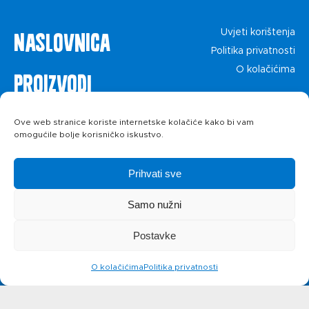
Naslovnica
Uvjeti korištenja
Politika privatnosti
O kolačićima
Proizvodi
Recepti
Ove web stranice koriste internetske kolačiće kako bi vam
omogućile bolje korisničko iskustvo.
Priča o ABC
Prihvati sve
siru
Samo nužni
Postavke
Novosti
O kolačićima
Politika privatnosti
Kontakt