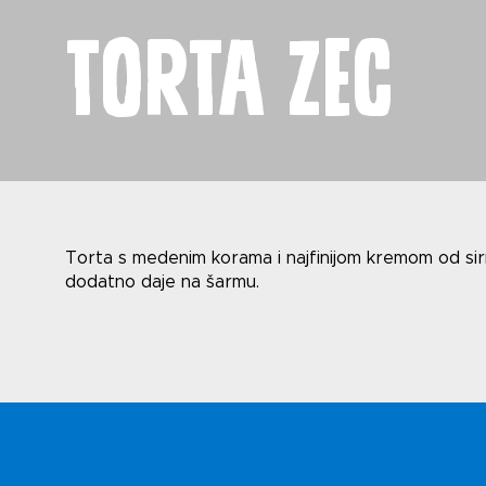
Torta zec
Novost
Torta s medenim korama i najfinijom kremom od sirno
dodatno daje na šarmu.