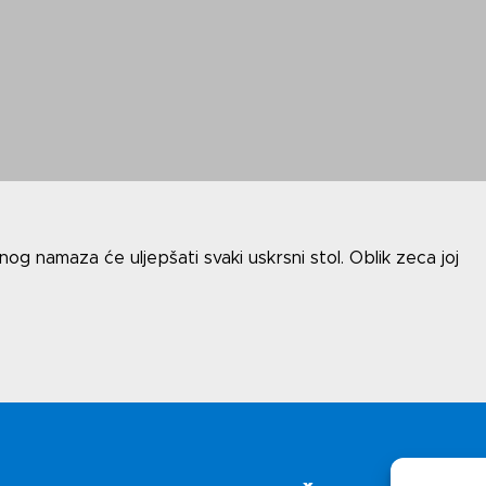
Uv
i
Polit
g namaza će uljepšati svaki uskrsni stol. Oblik zeca joj