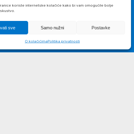
Novosti
Kontakt
anice koriste internetske kolačiće kako bi vam omogućile bolje
iskustvo.
hvati sve
Samo nužni
Postavke
O kolačićima
Politika privatnosti
lus d.o.o.