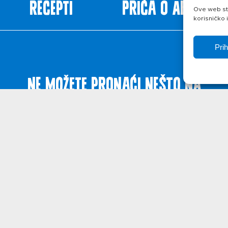
Recepti
Priča o ABC siru
Ove web str
korisničko 
Pri
Ne možete pronaći nešto na
web stranicama?
Javite se!
ištenja
Politika privatnosti
O kolačićima
© 2026. Belje p