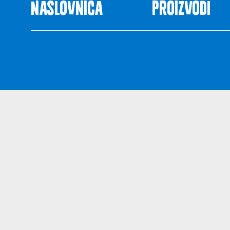
Naslovnica
Proizvodi
Uvjeti kor