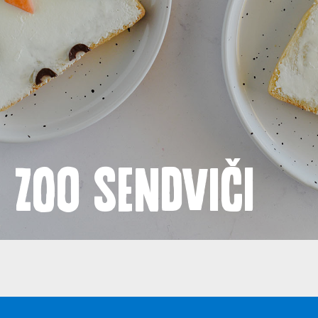
Proizvodi
Recepti
Priča o ABC siru
Novosti
Zoo sendviči
Kontakt
Uvjeti korištenja
Politika privatnosti