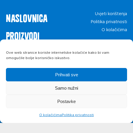
Naslovnica
Uvjeti korištenja
Politika privatnosti
O kolačićima
Proizvodi
Recepti
Ove web stranice koriste internetske kolačiće kako bi vam
omogućile bolje korisničko iskustvo.
Priča o ABC
Prihvati sve
siru
Samo nužni
Postavke
Novosti
O kolačićima
Politika privatnosti
Kontakt