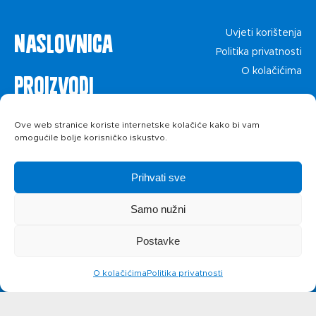
Naslovnica
Uvjeti korištenja
Politika privatnosti
O kolačićima
Proizvodi
Recepti
Ove web stranice koriste internetske kolačiće kako bi vam
omogućile bolje korisničko iskustvo.
Priča o ABC
Prihvati sve
siru
Samo nužni
Postavke
Novosti
O kolačićima
Politika privatnosti
Kontakt