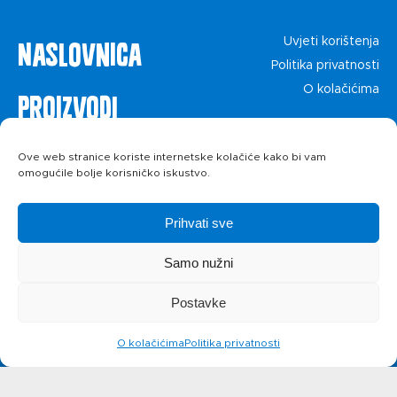
Naslovnica
Uvjeti korištenja
Politika privatnosti
O kolačićima
Proizvodi
Recepti
Ove web stranice koriste internetske kolačiće kako bi vam
omogućile bolje korisničko iskustvo.
Priča o ABC
Prihvati sve
siru
Samo nužni
Postavke
Novosti
O kolačićima
Politika privatnosti
Kontakt