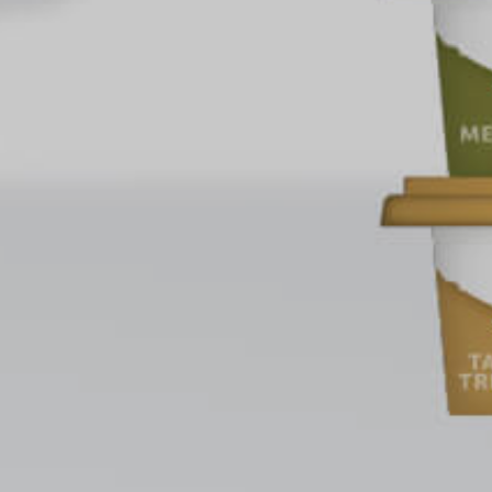
nica
di
 ABC siru
Uv