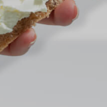
Naslov
Proizvo
Recepti
Priča o