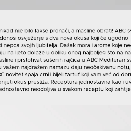
ikad nije bilo lakše pronaći, a masline obrati! ABC sv
 donosi osvježenje s dva nova okusa koji će ugodno
ti nepca svojih ljubitelja. Dašak mora i arome koje ne
ju na ljeto dolaze u obliku onog najboljeg što na na
asline i prstohvat sušenih rajčica u ABC Mediteran 
ru vašem najdražem namazu daju neočekivanu notu,
 novitet spaja crni i bijeli tartuf koji vam već od do
ijeti okus prestiža. Receptura jednostavna kao i uvi
ednostavno neodoljiva u svakom receptu koji zahtijev