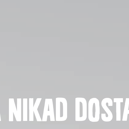
i
Polit
 nikad dost