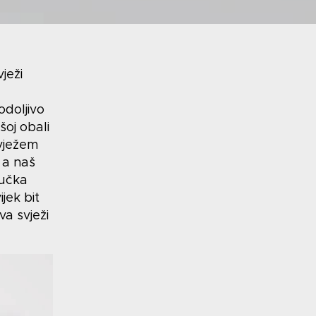
ježi
odoljivo
šoj obali
svježem
 a naš
ručka
jek bit
a svježi