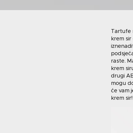
Tartufe n
krem sir
iznenadi
podsjeća
raste. M
krem si
drugi ABC
mogu don
će vam j
krem sir!