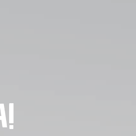
ika privatnosti
a!