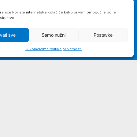
Novosti
Kontakt
anice koriste internetske kolačiće kako bi vam omogućile bolje
iskustvo.
hvati sve
Samo nužni
Postavke
O kolačićima
Politika privatnosti