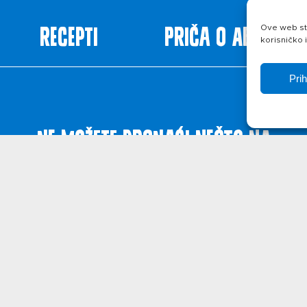
Recepti
Priča o ABC siru
Ove web str
korisničko 
Pri
Ne možete pronaći nešto na
web stranicama?
Javite se!