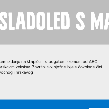
Uv
 sladoled s 
i
Polit
jućem izdanju na štapiću – s bogatom kremom od ABC
rskavim keksima. Završni sloj nježne bijele čokolade čini
voćnog i hrskavog.