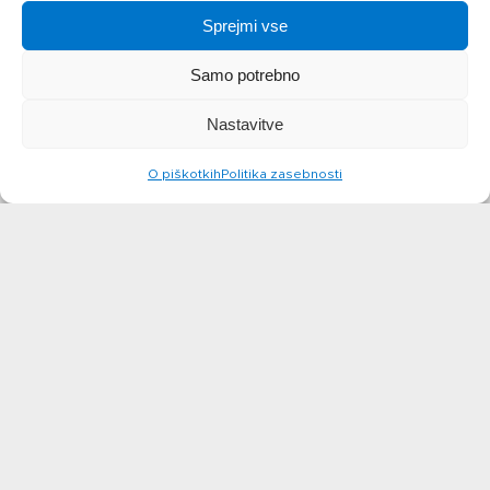
Sprejmi vse
Samo potrebno
Nastavitve
O piškotkih
Politika zasebnosti
ŠPAGETI S
FILE POLNJEN
ČESNOM IN
Z ABC SIROM,
SLANINO
KORENČKOVIM
PIREJEM IN
več
BUKOVIMI
OSTRIGARJI