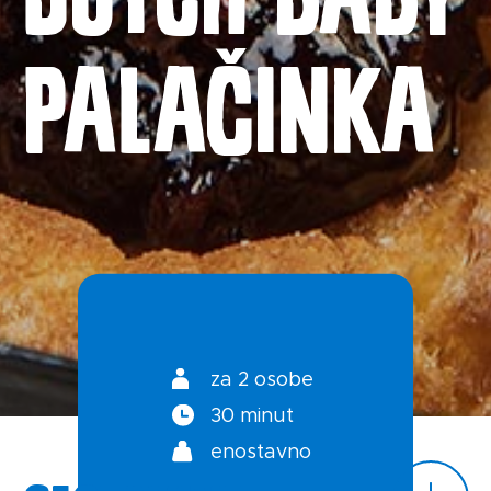
Zgodba o ABC siru
PALAČINKA
Kontakt
Splošni pogoji
Politika zasebnosti
za 2 osobe
30 minut
enostavno