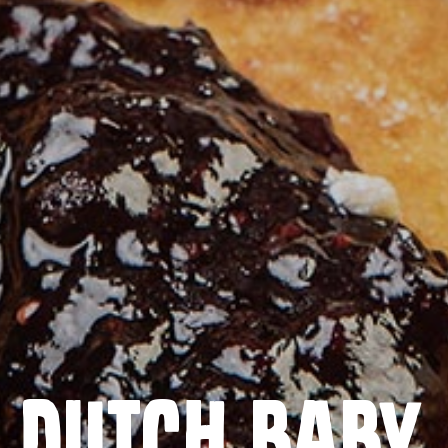
Domača stran
DUTCH BABY
Izdelki
Recepti