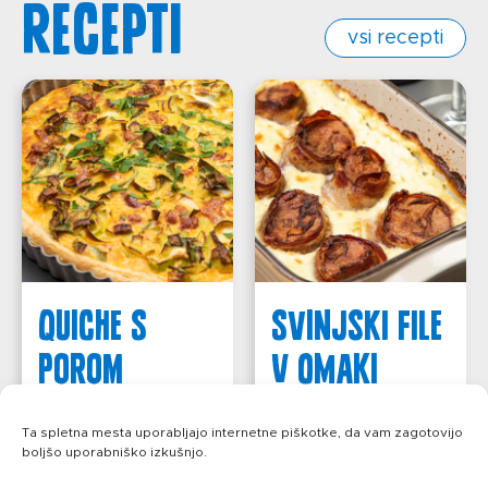
recepti
vsi recepti
QUICHE S
SVINJSKI FILE
POROM
V OMAKI
več
več
Ta spletna mesta uporabljajo internetne piškotke, da vam zagotovijo
boljšo uporabniško izkušnjo.