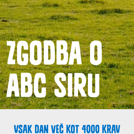
Izdelki
Recepti
Zgodba o ABC siru
Zgodba o
ABC siru
Kontakt
Splošni pogoji
Politika zasebnosti
Vsak dan več kot 4000 krav