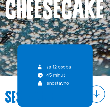
CHEESECAKE
Kontakt
Splošni pogoji
Politika zasebnosti
za 12 osoba
45 minut
enostavno
Sestavine