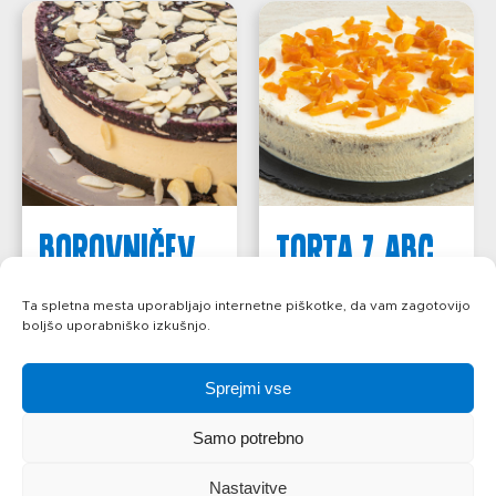
BOROVNIČEV
TORTA Z ABC
CHEESECAKE
SIROM IN
Ta spletna mesta uporabljajo internetne piškotke, da vam zagotovijo
KORENČKOM
boljšo uporabniško izkušnjo.
več
Sprejmi vse
več
Samo potrebno
Nastavitve