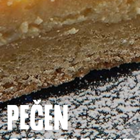
Domača stran
PEČEN
Izdelki
Recepti
Zgodba o ABC siru